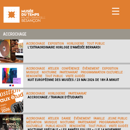
ACCROCHAGE
ACCROCHAGE
/
EXPOSITION
/
HORLOGERIE
/
TOUT PUBLIC
L’EXTRAORDINAIRE HORLOGE D’AMÉDÉE BERNARDI
ACCROCHAGE
/
ATELIER
/
CONFÉRENCE
/
ÉVÈNEMENT
/
EXPOSITION
/
MUSIQUE
/
NOCTURNE
/
PARTENARIAT
/
PROGRAMMATION CULTURELLE
/
RENCONTRE
/
TOUT PUBLIC
/
VISITE GUIDÉE
NUIT EUROPÉENNE DES MUSÉES / 23 MAI 2026 DE 18H À MINUIT
ACCROCHAGE
/
HORLOGERIE
/
PARTENARIAT
ACCROCHAGE / TRAVAUX D’ÉTUDIANTS
ACCROCHAGE
/
ATELIER
/
DANSE
/
ÉVÈNEMENT
/
FAMILLE
/
JEUNE PUBLIC
/
MÉDIATION
/
MUSIQUE
/
NOCTURNE
/
PARTENARIAT
/
PROGRAMMATION
CULTURELLE
/
PUBLIC ADULTE
/
RENCONTRE
/
TOUT PUBLIC
/
VISITE GUIDÉE
NOCTURNE SPÉCIALE « LES ANNÉES FOLLES » / LE 14 NOVEMBRE