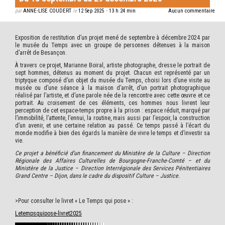
par
ANNE-LISE COUDERT
le
12 Sep 2025
•
13 h 24 min
Aucun commentaire
Exposition de restitution d’un projet mené de septembre à décembre 2024 par
le musée du Temps avec un groupe de personnes détenues à la maison
d’arrêt de Besançon.
À travers ce projet, Marianne Boiral, artiste photographe, dresse le portrait de
sept hommes, détenus au moment du projet. Chacun est représenté par un
triptyque composé d’un objet du musée du Temps, choisi lors d’une visite au
musée ou d’une séance à la maison d’arrêt, d’un portrait photographique
réalisé par l’artiste, et d’une parole née de la rencontre avec cette œuvre et ce
portrait. Au croisement de ces éléments, ces hommes nous livrent leur
perception de cet espace-temps propre à la prison : espace réduit, marqué par
l’immobilité, l’attente, l’ennui, la routine, mais aussi par l’espoir, la construction
d’un avenir, et une certaine relation au passé. Ce temps passé à l’écart du
monde modifie à bien des égards la manière de vivre le temps et d’investir sa
vie.
Ce projet a bénéficié d’un financement du Ministère de la Culture – Direction
Régionale des Affaires Culturelles de Bourgogne-Franche-Comté – et du
Ministère de la Justice – Direction Interrégionale des Services Pénitentiaires
Grand Centre – Dijon, dans le cadre du dispositif Culture – Justice.
>Pour consulter le livret « Le Temps qui pose » :
Letempsquipose-livret2025