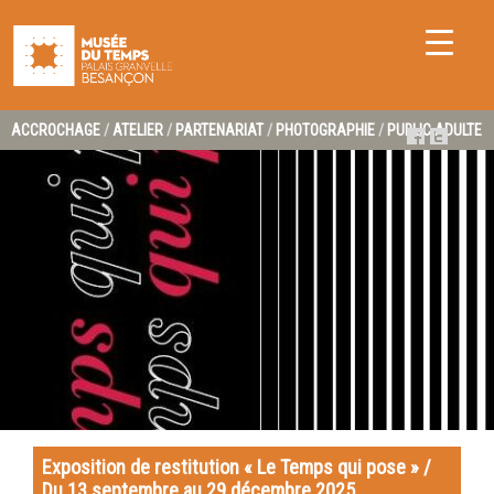
ACCROCHAGE
/
ATELIER
/
PARTENARIAT
/
PHOTOGRAPHIE
/
PUBLIC ADULTE
Exposition de restitution « Le Temps qui pose » /
Du 13 septembre au 29 décembre 2025