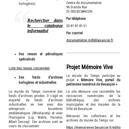
Centre de documentation
horlogères).
96 Grande Rue
25 000 BESANCON
Par téléphone
Rechercher dans
le catalogue
03-81-81-81-51
informatisé
Par courriel
documentation.mdt@besancon.fr
Des revues et périodiques
spécialisés
Projet Mémoire Vive
Liste des revues concernées
Le musée du Temps participe au
Des fonds d’archives
projet
« Mémoire Vive, portail du
horlogères et industrielles
patrimoine numérisé de Besançon »
.
Le musée du Temps conserve des
Le site
Mémoire vive
rassemble les
fonds d’archives privées. Il s’agit en
ressources numérisées de la
majorité de fonds d’archives
bibliothèque, des archives
industrielles en lien avec des
municipales et des musées de la
entreprises bisontines
Ville de Besançon.
emblématiques (Rhodiaceta) et avec
Retrouvez les collections et les
l’horlogerie (Lip, Matile, Parrenin,
archives du musée du Temps sur :
Albert Dessay). Ces archives sont en
cours de classement.
https://memoirevive.besancon.fr/editorial/