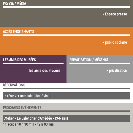
PRESSE / MÉDIA
> Espace presse
ACCÈS ENSEIGNANTS
> public scolaire
LES AMIS DES MUSÉES
PRIVATISATION / MÉCÉNAT
les amis des musées
> privatisation
RÉSERVATIONS
> réserver une animation / visite
PROCHAINS ÉVÉNEMENTS
Atelier « Le Calendrier d’Amédée » (3-6 ans)
11 août à 10 h 30 min
-
12 h 00 min