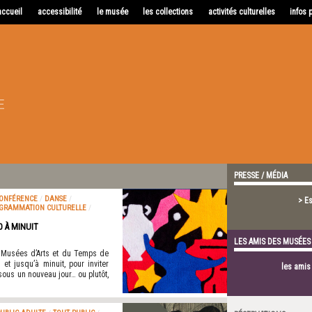
accueil
accessibilité
le musée
les collections
activités culturelles
infos 
PRESSE / MÉDIA
ONFÉRENCE
/
DANSE
/
> E
GRAMMATION CULTURELLE
/
0 À MINUIT
LES AMIS DES MUSÉES
s Musées d’Arts et du Temps de
et jusqu’à minuit, pour inviter
les ami
sous un nouveau jour… ou plutôt,