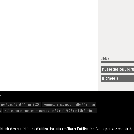
LIENS
musée des beaux-arts
la citadelle
…
ie / Les 13 et 14 juin 2026
Fermeture exceptionnelle / 1er mai
6
Nuit européenne des musées / Le 23 mai 2026 de 18h à minuit
btenir des statistiques d'utilisation afin améliorer l'utilisation. Vous pouvez choisir de