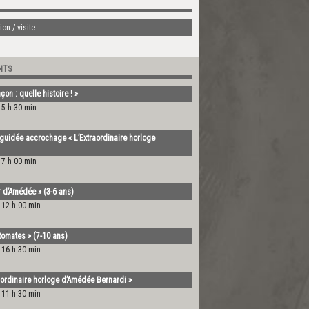
on / visite
NTS
on : quelle histoire ! »
15 h 30 min
guidée accrochage « L’Extraordinaire horloge
17 h 00 min
er d’Amédée » (3-6 ans)
-
12 h 00 min
utomates » (7-10 ans)
-
16 h 30 min
traordinaire horloge d’Amédée Bernardi »
-
11 h 30 min