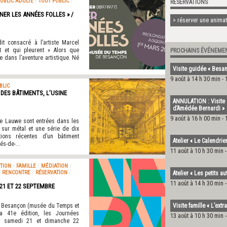
UBLIC ADULTE
/
TOUT PUBLIC
/
RÉSERVATIONS
NER LES ANNÉES FOLLES » /
> réserver une animati
 consacré à l’artiste Marcel
t et qui pleurent » Alors que
PROCHAINS ÉVÉNEME
 dans l’aventure artistique. Né
Visite guidée « Besanç
9 août à 14 h 30 min
-
BLIC
DES BÂTIMENTS, L’USINE
ANNULATION : Visite 
d’Amédée Bernardi »
9 août à 16 h 00 min
-
de Lauwe sont entrées dans les
sur métal et une série de dix
ions récentes d’un bâtiment
Atelier « Le Calendri
s-de-...
11 août à 10 h 30 min
TION
/
FAMILLE
/
MÉDIATION
/
/
RENCONTRE
/
RÉSERVATION
/
Atelier « Les petits a
11 août à 14 h 30 min
21 ET 22 SEPTEMBRE
e Besançon (musée du Temps et
Visite famille « L’ex
a 41e édition, les Journées
13 août à 10 h 30 min
es samedi 21 et dimanche 22