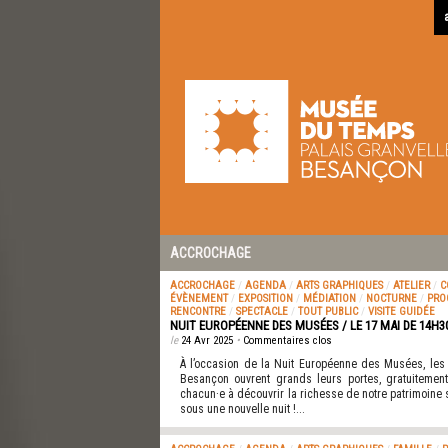
ACCROCHAGE
ACCROCHAGE
/
AGENDA
/
ARTS GRAPHIQUES
/
ATELIER
/
C
ÉVÈNEMENT
/
EXPOSITION
/
MÉDIATION
/
NOCTURNE
/
PRO
RENCONTRE
/
SPECTACLE
/
TOUT PUBLIC
/
VISITE GUIDÉE
NUIT EUROPÉENNE DES MUSÉES / LE 17 MAI DE 14H3
le
24 Avr 2025
•
Commentaires clos
À l’occasion de la Nuit Européenne des Musées, le
Besançon ouvrent grands leurs portes, gratuitement 
chacun·e à découvrir la richesse de notre patrimoine 
sous une nouvelle nuit !...