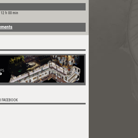
-
12 h 00 min
nements
R FACEBOOK