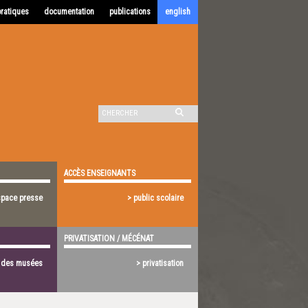
pratiques
documentation
publications
english
ACCÈS ENSEIGNANTS
space presse
> public scolaire
PRIVATISATION / MÉCÉNAT
s des musées
> privatisation