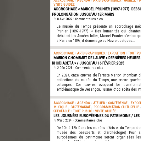
ACCROCHAGE
/
AGENDA
/
ARTS GRAPHIQUES
/
FAMILLE
/
P
VISITE GUIDÉE
ACCROCHAGE « MARCEL PRUNIER (1897-1977). DESSI
PROLONGATION JUSQU’AU 1ER MARS
le
8 Avr 2025
•
Commentaires clos
Le musée du Temps présente un accrochage inédit
Prunier (1897-1977). « Des humanités qui chanten
débutent les Années folles, Marcel Prunier s’embarque
à Paris en 1897, il déménage au Havre quelques...
ACCROCHAGE
/
ARTS GRAPHIQUES
/
EXPOSITION
/
TOUT PU
MARION CHOMBART DE LAUWE « DERNIÈRES HEURES 
RHODIACETA » / JUSQU’AU 16 FÉVRIER 2025
le
2 Déc 2024
•
Commentaires clos
En 2024, onze œuvres de l’artiste Marion Chombart 
collections du musée du Temps, une œuvre gravée 
estampes. Ces œuvres évoquent les transformat
emblématique de Besançon, l’usine Rhodiacéta des Pré
ACCROCHAGE
/
AGENDA
/
ATELIER
/
CONFÉRENCE
/
EXPOSI
MUSIQUE
/
PARTENARIAT
/
PROGRAMMATION CULTURELLE
SPECTACLE
/
TOUT PUBLIC
/
VISITE GUIDÉE
LES JOURNÉES EUROPÉENNES DU PATRIMOINE / LES 
le
9 Sep 2024
•
Commentaires clos
De 10h à 18h Dans les musées d’Arts et du Temps d
musée des beaux-arts et d’archéologie) Pour s
européennes du patrimoine seront organisées l