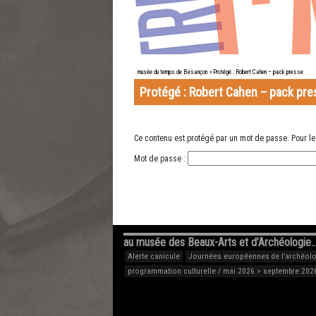
musée du temps de Besançon
>
Protégé : Robert Cahen – pack presse
Protégé : Robert Cahen – pack pr
Ce contenu est protégé par un mot de passe. Pour le 
Mot de passe :
au musée des Beaux-Arts et d’Archéologie
Alerte canicule
Journées européennes de l’archéolog
programmation culturelle / mai 2026 > septembre 202