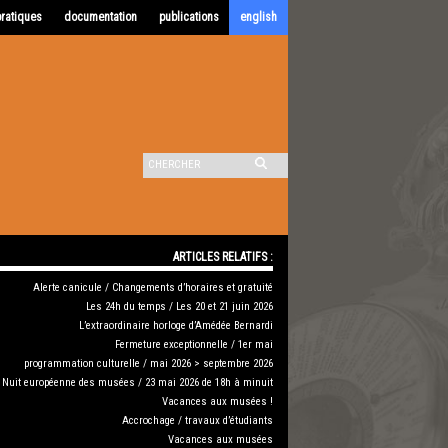
pratiques
documentation
publications
english
ARTICLES RELATIFS :
Alerte canicule / Changements d’horaires et gratuité
Les 24h du temps / Les 20 et 21 juin 2026
L’extraordinaire horloge d’Amédée Bernardi
Fermeture exceptionnelle / 1er mai
programmation culturelle / mai 2026 > septembre 2026
Nuit européenne des musées / 23 mai 2026 de 18h à minuit
Vacances aux musées !
Accrochage / travaux d’étudiants
Vacances aux musées