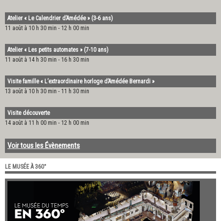
Atelier « Le Calendrier d’Amédée » (3-6 ans)
11 août à 10 h 30 min
-
12 h 00 min
Atelier « Les petits automates » (7-10 ans)
11 août à 14 h 30 min
-
16 h 30 min
Visite famille « L’extraordinaire horloge d’Amédée Bernardi »
13 août à 10 h 30 min
-
11 h 30 min
Visite découverte
14 août à 11 h 00 min
-
12 h 00 min
Voir tous les Évènements
LE MUSÉE À 360°