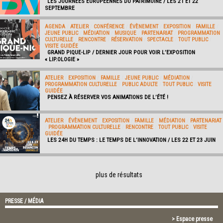
LES JOURNÉES EUROPÉENNES DU PATRIMOINE / LES 21 ET 22
SEPTEMBRE
AGENDA
/
ATELIER
/
CONFÉRENCE
/
ÉVÈNEMENT
/
EXPOSITION
/
FAMILLE
/
JEUNE PUBLIC
/
MÉDIATION
/
MUSIQUE
/
PARTENARIAT
/
PROGRAMMATION
CULTURELLE
/
RENCONTRE
/
RÉSERVATION
/
SPECTACLE
/
TOUT PUBLIC
/
VISITE GUIDÉE
GRAND PIQUE-LIP / DERNIER JOUR POUR VOIR L’EXPOSITION
« LIP.OLOGIE »
ATELIER
/
EXPOSITION
/
FAMILLE
/
JEUNE PUBLIC
/
MÉDIATION
/
PROGRAMMATION CULTURELLE
/
PUBLIC ADULTE
/
TOUT PUBLIC
/
VISITE
GUIDÉE
PENSEZ À RÉSERVER VOS ANIMATIONS DE L’ÉTÉ !
ATELIER
/
ÉVÈNEMENT
/
EXPOSITION
/
FAMILLE
/
MÉDIATION
/
PARTENARIAT
/
PROGRAMMATION CULTURELLE
/
RENCONTRE
/
TOUT PUBLIC
/
VISITE
GUIDÉE
LES 24H DU TEMPS : LE TEMPS DE L’INNOVATION / LES 22 ET 23 JUIN
plus de résultats
PRESSE / MÉDIA
> Espace presse