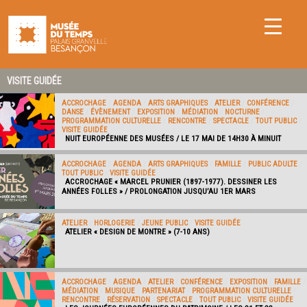
VISITE GUIDÉE
ACCROCHAGE
/
AGENDA
/
ARTS GRAPHIQUES
/
ATELIER
/
CONFÉRENCE
/
DANSE
/
ÉVÈNEMENT
/
EXPOSITION
/
MÉDIATION
/
NOCTURNE
/
PROGRAMMATION CULTURELLE
/
RENCONTRE
/
SPECTACLE
/
TOUT PUBLIC
/
VISITE GUIDÉE
NUIT EUROPÉENNE DES MUSÉES / LE 17 MAI DE 14H30 À MINUIT
ACCROCHAGE
/
AGENDA
/
ARTS GRAPHIQUES
/
FAMILLE
/
PUBLIC ADULTE
/
TOUT PUBLIC
/
VISITE GUIDÉE
ACCROCHAGE « MARCEL PRUNIER (1897-1977). DESSINER LES
ANNÉES FOLLES » / PROLONGATION JUSQU’AU 1ER MARS
ATELIER
/
HORLOGERIE
/
JEUNE PUBLIC
/
VISITE GUIDÉE
ATELIER « DESIGN DE MONTRE » (7-10 ANS)
ACCROCHAGE
/
AGENDA
/
ATELIER
/
CONFÉRENCE
/
EXPOSITION
/
FAMILLE
/
MÉDIATION
/
MUSIQUE
/
PARTENARIAT
/
PROGRAMMATION CULTURELLE
/
RENCONTRE
/
RÉSERVATION
/
SPECTACLE
/
TOUT PUBLIC
/
VISITE GUIDÉE