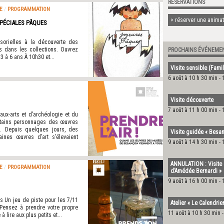
RÉSERVATIONS
E
/
PROGRAMMATION
> réserver une animati
SPÉCIALES PÂQUES
nsorielles à la découverte des
s dans les collections. Ouvrez
PROCHAINS ÉVÉNEME
3 à 6 ans À 10h30 et...
Visite sensible (Famil
6 août à 10 h 30 min
-
Visite découverte
7 août à 11 h 00 min
-
ux-arts et d’archéologie et du
rtains personnages des œuvres
s. Depuis quelques jours, des
Visite guidée « Besanç
ines œuvres d’art s’élevaient
9 août à 14 h 30 min
-
ANNULATION : Visite 
E
/
PROGRAMMATION
d’Amédée Bernardi »
9 août à 16 h 00 min
-
 Un jeu de piste pour les 7/11
Atelier « Le Calendri
Pensez à prendre votre propre
11 août à 10 h 30 min
 lire aux plus petits et...