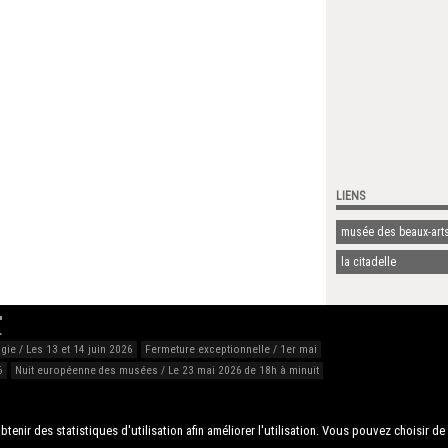
LIENS
musée des beaux-arts
la citadelle
…
ie / Les 13 et 14 juin 2026
Fermeture exceptionnelle / 1er mai
6
Nuit européenne des musées / Le 23 mai 2026 de 18h à minuit
btenir des statistiques d'utilisation afin améliorer l'utilisation. Vous pouvez choisir de