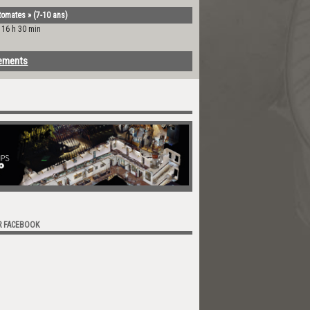
utomates » (7-10 ans)
-
16 h 30 min
nements
R FACEBOOK