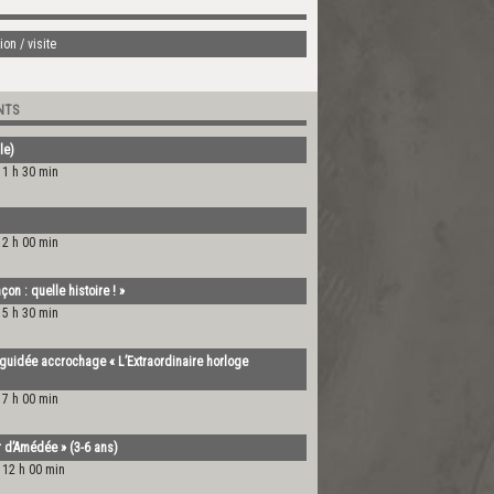
on / visite
NTS
le)
11 h 30 min
12 h 00 min
on : quelle histoire ! »
15 h 30 min
guidée accrochage « L’Extraordinaire horloge
17 h 00 min
er d’Amédée » (3-6 ans)
-
12 h 00 min