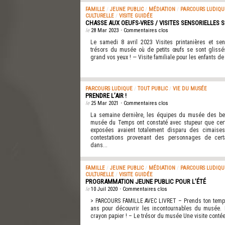
FAMILLE
/
JEUNE PUBLIC
/
MÉDIATION
/
PARCOURS LUDIQU
CULTURELLE
/
VISITE GUIDÉE
CHASSE AUX OEUFS-VRES / VISITES SENSORIELLES 
le
28 Mar 2023
•
Commentaires clos
Le samedi 8 avril 2023 Visites printanières et se
trésors du musée où de petits œufs se sont glissé
grand vos yeux ! — Visite familiale pour les enfants de 
PARCOURS LUDIQUE
/
TOUT PUBLIC
/
VIE DU MUSÉE
PRENDRE L’AIR !
le
25 Mar 2021
•
Commentaires clos
La semaine dernière, les équipes du musée des bea
musée du Temps ont constaté avec stupeur que ce
exposées avaient totalement disparu des cimaise
contestations provenant des personnages de certa
dans...
FAMILLE
/
JEUNE PUBLIC
/
MÉDIATION
/
PARCOURS LUDIQU
CULTURELLE
/
VISITE GUIDÉE
PROGRAMMATION JEUNE PUBLIC POUR L’ÉTÉ
le
10 Juil 2020
•
Commentaires clos
> PARCOURS FAMILLE AVEC LIVRET – Prends ton temps
ans pour découvrir les incontournables du musée. 
crayon papier ! – Le trésor du musée Une visite contée à