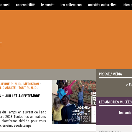
accueil
accessibilité
le musée
les collections
activités culturelles
infos 
PRESSE / MÉDIA
/
JEUNE PUBLIC
/
MÉDIATION
/
> E
LIC ADULTE
/
TOUT PUBLIC
/
– JUILLET À SEPTEMBRE
LES AMIS DES MUSÉES
e du Temps en suivant ce lien :
les ami
bre 2023 Toutes les animations
a plateforme dédiée pour vous
letterie/museedutemps