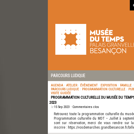
PARCOURS LUDIQUE
AGENDA
/
ATELIER
/
ÉVÈNEMENT
/
EXPOSITION
/
FAMILLE
PARCOURS LUDIQUE
/
PROGRAMMATION CULTURELLE
/
PUB
VISITE GUIDÉE
PROGRAMMATION CULTURELLE DU MUSÉE DU TEMPS 
2023
le
15 Sep 2023
•
Commentaires clos
Retrouvez toute la programmation culturelle du musé
Programmation culturelle du MDT – Juillet à septem
sont sur réservation, merci de vous rendre sur l
inscrire : https://vosdemarches.grandbesancon.fr/bil