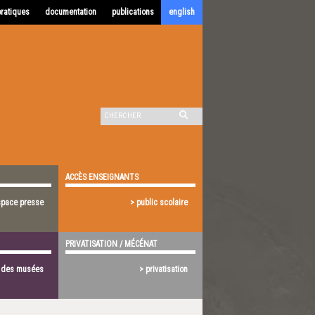
pratiques
documentation
publications
english
ACCÈS ENSEIGNANTS
space presse
> public scolaire
PRIVATISATION / MÉCÉNAT
s des musées
> privatisation