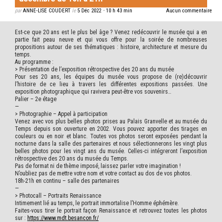
par
ANNE-LISE COUDERT
le
5 Déc 2022
•
10 h 43 min
Aucun commentaire
Est-ce que 20 ans est le plus bel âge ? Venez redécouvrir le musée qui a en
partie fait peau neuve et qui vous offre pour la soirée de nombreuses
propositions autour de ses thématiques : histoire, architecture et mesure du
temps.
Au programme :
>
Présentation de l’exposition rétrospective des 20 ans du musée
Pour ses 20 ans, les équipes du musée vous propose de (re)découvrir
l’histoire de ce lieu à travers les différentes expositions passées. Une
exposition photographique qui ravivera peut-être vos souvenirs…
Palier – 2e étage
—
>
Photographie – Appel à participation
Venez avec vos plus belles photos prises au Palais Granvelle et au musée du
Temps depuis son ouverture en 2002. Vous pouvez apporter des tirages en
couleurs ou en noir et blanc. Toutes vos photos seront exposées pendant la
nocturne dans la salle des partenaires et nous sélectionnerons les vingt plus
belles photos pour les vingt ans du musée. Celles-ci intégreront l’exposition
rétrospective des 20 ans du musée du Temps.
Pas de format ni de thème imposé, laissez parler votre imagination !
N’oubliez pas de mettre votre nom et votre contact au dos de vos photos.
18h-21h en continu – salle des partenaires
—
>
Photocall – Portraits Renaissance
Intimement lié au temps, le portrait immortalise l’Homme éphémère.
Faites-vous tirer le portrait façon Renaissance et retrouvez toutes les photos
sur :
https://www.mdt.besancon.fr/