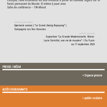
Ludique, cette installation est une invitation à porter un nouveau regard sur le
fonds permanent du Musée. Et même à jouer avec.
Salle de conférence – 19h-Minuit
article précédent
Spectacle sonore | "Le Grand Jboing Boyoyang" |
Compagnie Les Îles Voisines
article suivant
Exposition "La Grande Mademoiselle. Marie-
Lucie Cornillot, une vie de musées" / Du 9 juin
au 17 septembre 2023
PRESSE / MÉDIA
> Espace presse
ACCÈS ENSEIGNANTS
> public scolaire