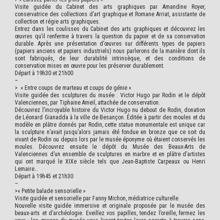
Visite guidée du Cabinet des arts graphiques par Amandine Royer,
conservatrice des collections d’art graphique et Romane Arriat, assistante de
collection et régie arts graphiques.
Entrez dans les coulisses du Cabinet des arts graphiques et découvrez les
œuvres qu’il renferme à travers la question du papier et de sa conservation
durable. Après une présentation d’œuvres sur différents types de papiers
(papiers anciens et papiers industriels) nous parlerons de la manière dont ils
sont fabriqués, de leur durabilité intrinsèque, et des conditions de
conservation mises en œuvre pour les préserver durablement.
Départ à 19h30 et 21h00
–
>
« Entre coups de marteau et coups de génie »
Visite guidée des sculptures du musée : Victor Hugo par Rodin et le dépôt
Valenciennes, par Tiphaine Ameil, attachée de conservation.
Découvrez l’incroyable histoire du Victor Hugo nu debout de Rodin, donation
de Léonard Gianadda à la ville de Besançon. Éditée à partir des moules et du
modèle en plâtre donnés par Rodin, cette statue monumentale est unique car
la sculpture n’avait jusqu’alors jamais été fondue en bronze que ce soit du
vivant de Rodin ou depuis lors par le musée éponyme où étaient conservés les
moules. Découvrez ensuite le dépôt du Musée des Beaux-Arts de
Valenciennes d’un ensemble de sculptures en marbre et en plâtre d’artistes
qui ont marqué le XIXe siècle tels que Jean-Baptiste Carpeaux ou Henri
Lemaire…
Départ à 19h45 et 21h30
–
>
« Petite balade sensorielle »
Visite guidée et sensorielle par Fanny Michon, médiatrice culturelle.
Nouvelle visite guidée immersive et originale proposée par le musée des
beaux-arts et d’archéologie. Eveillez vos papilles, tendez l’oreille, fermez les