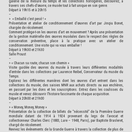
galerie de la mesure du temps et les collections horlogères, découvrez, à
travers ses chefs-d’œuvre, ce musée tout à fait unique en son genre.
Départ à 19h15 et à 20h15
–
>
« Emballé c’est pesé ! »
Présentation et atelier de conditionnement d’œuvres d’art par Jinqiu Bonet,
chargée de récolement.
Comment protège-t-on les œuvres d’art en mouvement ? Après une présentation
de la gestion matérielle des œuvres muséales dans le respect des règles de
conservation préventive, place à la pratique avec un atelier de
conditionnement. Une visite qui va vous emballer !
Départ à 19h30 et 21h30
Salle Proust
–
>
« Chacun sa route, chacun son chemin »
Visite guidée des œuvres du musée à travers leurs différentes modalités
d’entrée dans les collections par Laurence Reibel, Conservateur du musée du
Temps.
Explorez les différentes manières dont les œuvres d’art entrent dans les
collections du musée, des saisies MNR aux achats directs ou aux enchères,
en passant par les dons et les souscriptions. Entrez dans les coulisses du
musée et venez découvrir l’histoire fascinante de chaque acquisition.
Départ à 20h00 et 21h00
–
> « Money, Money, Money »
Présentation de la collection de billets de “nécessité” de la Première Guerre
mondiale datant de 1914 à 1924 provenant du legs de l’avocat et
collectionneur Charles Clerc (1883, Lure – 1948, Paris), par Baptiste Brasleret,
chargé de récolement.
Revivez les événements de la Grande Guerre à travers la collection de plus de