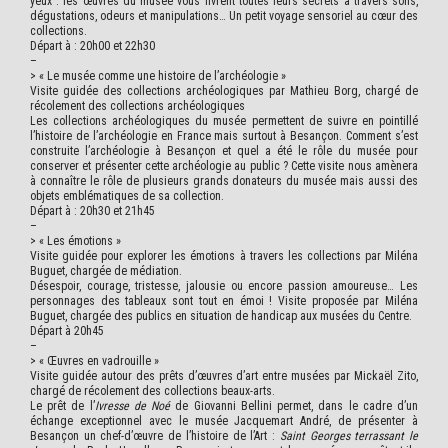
yeux : les œuvres du musée vous livrent toutes leurs secrets à travers sons,
dégustations, odeurs et manipulations… Un petit voyage sensoriel au cœur des
collections.
Départ à : 20h00 et 22h30
–
> « Le musée comme une histoire de l’archéologie »
Visite guidée des collections archéologiques par Mathieu Borg, chargé de
récolement des collections archéologiques
Les collections archéologiques du musée permettent de suivre en pointillé
l’histoire de l’archéologie en France mais surtout à Besançon. Comment s’est
construite l’archéologie à Besançon et quel a été le rôle du musée pour
conserver et présenter cette archéologie au public ? Cette visite nous amènera
à connaître le rôle de plusieurs grands donateurs du musée mais aussi des
objets emblématiques de sa collection.
Départ à : 20h30 et 21h45
–
>
« Les émotions »
Visite guidée pour explorer les émotions à travers les collections par Miléna
Buguet, chargée de médiation.
Désespoir, courage, tristesse, jalousie ou encore passion amoureuse… Les
personnages des tableaux sont tout en émoi ! Visite proposée par Miléna
Buguet, chargée des publics en situation de handicap aux musées du Centre.
Départ à 20h45
–
>
« Œuvres en vadrouille »
Visite guidée autour des prêts d’œuvres d’art entre musées par Mickaël Zito,
chargé de récolement des collections beaux-arts.
Le prêt de l’
Ivresse de Noé
de Giovanni Bellini permet, dans le cadre d’un
échange exceptionnel avec le musée Jacquemart André, de présenter à
Besançon un chef-d’œuvre de l’histoire de l’Art :
Saint Georges terrassant le