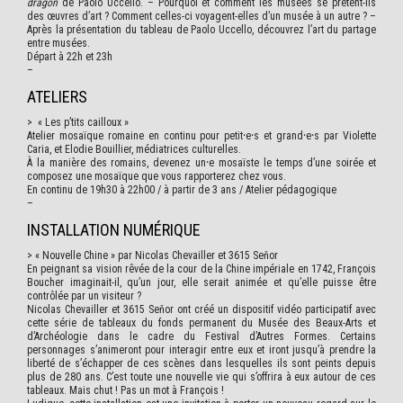
dragon
de Paolo Uccello. – Pourquoi et comment les musées se prêtent-ils
des œuvres d’art ? Comment celles-ci voyagent-elles d’un musée à un autre ? –
Après la présentation du tableau de Paolo Uccello, découvrez l’art du partage
entre musées.
Départ à 22h et 23h
–
ATELIERS
> « Les p’tits cailloux »
Atelier mosaïque romaine en continu pour petit⸱e⸱s et grand⸱e⸱s par Violette
Caria, et Elodie Bouillier, médiatrices culturelles.
À la manière des romains, devenez un⸱e mosaïste le temps d’une soirée et
composez une mosaïque que vous rapporterez chez vous.
En continu de 19h30 à 22h00 / à partir de 3 ans / Atelier pédagogique
–
INSTALLATION NUMÉRIQUE
> « Nouvelle Chine » par Nicolas Chevailler et 3615 Seňor
En peignant sa vision rêvée de la cour de la Chine impériale en 1742, François
Boucher imaginait-il, qu’un jour, elle serait animée et qu’elle puisse être
contrôlée par un visiteur ?
Nicolas Chevailler et 3615 Seňor ont créé un dispositif vidéo participatif avec
cette série de tableaux du fonds permanent du Musée des Beaux-Arts et
d’Archéologie dans le cadre du Festival d’Autres Formes. Certains
personnages s’animeront pour interagir entre eux et iront jusqu’à prendre la
liberté de s’échapper de ces scènes dans lesquelles ils sont peints depuis
plus de 280 ans. C’est toute une nouvelle vie qui s’offrira à eux autour de ces
tableaux. Mais chut ! Pas un mot à François !