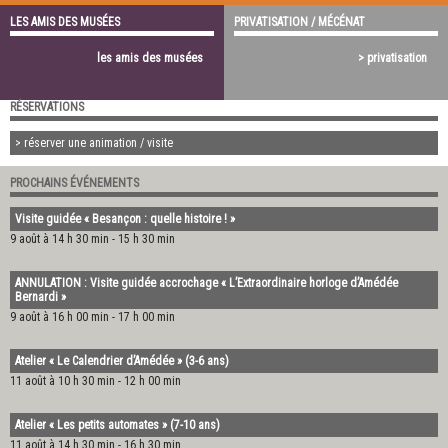
LES AMIS DES MUSÉES
PRIVATISATION / MÉCÉNAT
les amis des musées
> privatisation
RÉSERVATIONS
> réserver une animation / visite
PROCHAINS ÉVÉNEMENTS
Visite guidée « Besançon : quelle histoire ! »
9 août à 14 h 30 min
-
15 h 30 min
ANNULATION : Visite guidée accrochage « L’Extraordinaire horloge d’Amédée
Bernardi »
9 août à 16 h 00 min
-
17 h 00 min
Atelier « Le Calendrier d’Amédée » (3-6 ans)
11 août à 10 h 30 min
-
12 h 00 min
Atelier « Les petits automates » (7-10 ans)
11 août à 14 h 30 min
-
16 h 30 min