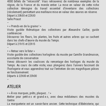
4000 billets de “nécessité”. Vous retrouverez de nombreux exemples de la
région, de la France et du monde entier. La mise en valeur de cette riche
collection témoigne du travail essentiel d’inventaire des collections
(récolement) permettant une meilleure mise en valeur des œuvres en réserve.
Départ à 20h30 et 22h30
Salle Proust
–
> « Prends-en de la graine ! »
Visite guidée thématique des collections par Alexandre Cailler, guide
conférencier.
Découvrez les fleurs, les plantes, les fruits et autres arbres qui se cachent
dans les chefs-d’œuvre du musée du Temps.
Départ à 21h15 et 22h15
–
> « Retour vers le futur »
Visite guidée des collections horlogères du musée par Camille Grandmaison,
assistante de conservation
Venez découvrir les coulisses du remontage des horloges du musée du
Temps. Au cours de cette visite, vous plongerez dans l’univers fascinant de
l’horlogerie et vous apprendrez tout sur l’entretien de ces magnifiques pièces
en fonctionnement.
Départs à 22h00 et 23h00
–
ATELIER
>
« À vos marques, prêts, plaquez… ! »
Atelier pour petit.e.s et grand.e.s, avec deux médiateurs des musées du
Centre
La marqueterie est un savoir-faire ancien. Cette technique d’ébénisterie, qui