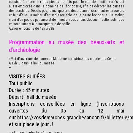
consiste à assembler des pièces de bois pour former des motifs variés, est
aussi employée dans le domaine de l’horlogerie, afin de décorer les caisses
des pendules. Depuis peu, la marqueterie décore aussi des montres-bracelets
et fait d’elle un métier d’art indissociable de la haute horlogerie. En atelier,
muni d’un peu de patience et de minutie, nous allons découvrir cette technique
en nous initiant à la marqueterie de paille.
Atelier en continu de 19h à 23h
——
Programmation au musée des beaux-arts et
d’archéologie
>
Mot d’ouverture de Laurence Madeline, directrice des musées du Centre
À 19h15 dans le hall du musée
–
VISITES GUIDÉES
Tout public
Durée : 45 minutes
Départ : hall du musée
Inscriptions conseillées en ligne (Inscriptions
ouvertes du 05 au 12 mai
sur
https://vosdemarches.grandbesancon.fr/billetterie/
et sur place le jour J
>
« Laissez parler les p’tits papiers »