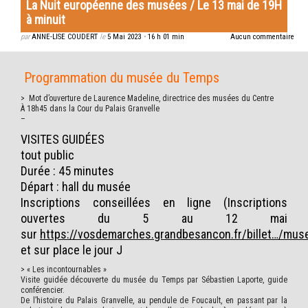
La Nuit européenne des musées / Le 13 mai de 19H
à minuit
par
ANNE-LISE COUDERT
le
5 Mai 2023
•
16 h 01 min
Aucun commentaire
Programmation du musée du Temps
> Mot d’ouverture de Laurence Madeline, directrice des musées du Centre
À 18h45 dans la Cour du Palais Granvelle
–
VISITES GUIDÉES
tout public
Durée : 45 minutes
Départ : hall du musée
Inscriptions conseillées en ligne (Inscriptions
ouvertes du 5 au 12 mai
sur
https://vosdemarches.grandbesancon.fr/billet…/mu
et sur place le jour J
>
« Les incontournables »
Visite guidée découverte du musée du Temps par Sébastien Laporte, guide
conférencier.
De l’histoire du Palais Granvelle, au pendule de Foucault, en passant par la