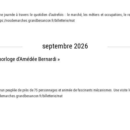
e journée à travers le quotidien d’autrefois : le marché, les métiers et occupations, le r
ttps://vosdemarches.grandbesancon.fr/billetterie/mat
septembre 2026
e horloge d’Amédée Bernardi »
un peuplée de près de 75 personnages et animée de fascinants mécanismes. Une visite lud
sdemarches.grandbesancon.fr/billetterie/mat