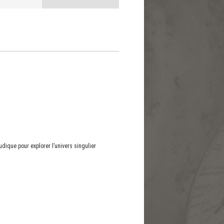
de
vues
évènement
ique pour explorer l’univers singulier