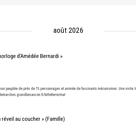
août 2026
e horloge d’Amédée Bernardi »
un peuplée de près de 75 personnages et animée de fascinants mécanismes. Une visite lud
sdemarches.grandbesancon.fr/billetterie/mat
 réveil au coucher » (Famille)