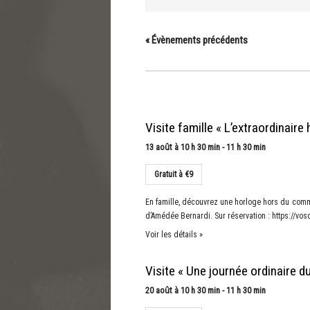
navigation
de
«
Évènements précédents
vues
Évènements
Visite famille « L’extraordinair
13 août à 10 h 30 min
-
11 h 30 min
Gratuit à €9
En famille, découvrez une horloge hors du comm
d’Amédée Bernardi. Sur réservation : https://vo
Voir les détails »
Visite « Une journée ordinaire du
20 août à 10 h 30 min
-
11 h 30 min