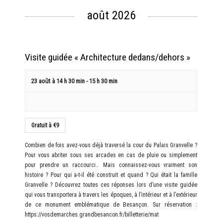
Évènements
évènement
août 2026
Visite guidée « Architecture dedans/dehors »
23 août à 14 h 30 min
-
15 h 30 min
Gratuit à €9
Combien de fois avez-vous déjà traversé la cour du Palais Granvelle ?
Pour vous abriter sous ses arcades en cas de pluie ou simplement
pour prendre un raccourci… Mais connaissez-vous vraiment son
histoire ? Pour qui a-t-il été construit et quand ? Qui était la famille
Granvelle ? Découvrez toutes ces réponses lors d’une visite guidée
qui vous transportera à travers les époques, à l’intérieur et à l’extérieur
de ce monument emblématique de Besançon. Sur réservation :
https://vosdemarches.grandbesancon.fr/billetterie/mat