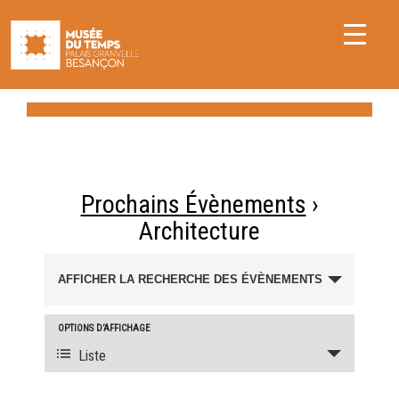
Prochains Évènements
›
Architecture
Recherche
AFFICHER LA RECHERCHE DES ÉVÈNEMENTS
et
navigation
OPTIONS D’AFFICHAGE
Navigation
de
Liste
de
vues
vues