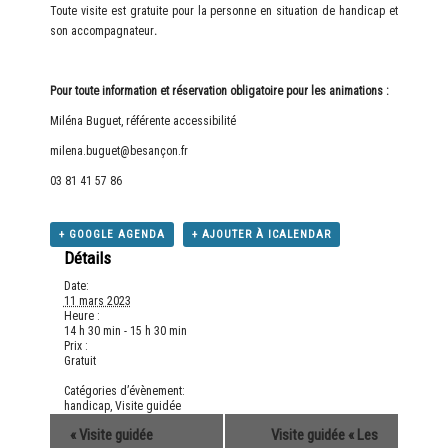
Toute visite est gratuite pour la personne en situation de handicap et
son accompagnateur
.
Pour toute information et réservation obligatoire pour les animations :
Miléna Buguet, référente accessibilité
milena.buguet@besançon.fr
03 81 41 57 86
+ GOOGLE AGENDA
+ AJOUTER À ICALENDAR
Détails
Date:
11 mars 2023
Heure :
14 h 30 min - 15 h 30 min
Prix :
Gratuit
Catégories d’évènement:
handicap
,
Visite guidée
«
Visite guidée
Visite guidée « Les