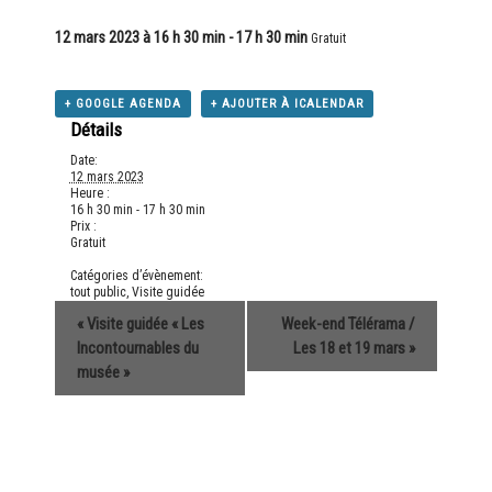
12 mars 2023 à 16 h 30 min
-
17 h 30 min
Gratuit
+ GOOGLE AGENDA
+ AJOUTER À ICALENDAR
Détails
Date:
12 mars 2023
Heure :
16 h 30 min - 17 h 30 min
Prix :
Gratuit
Catégories d’évènement:
tout public
,
Visite guidée
«
Visite guidée « Les
Week-end Télérama /
Incontournables du
Les 18 et 19 mars
»
musée »