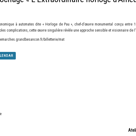
tronomique à automates dite « Horloge de Pau », chef-d’œuvre monumental conçu entre 
es complications, cette œuvre singulière révèle une approche sensible et visionnaire de l’a
demarches.grandbesancon.fr/billetterie/mat
ALENDAR
te
Atel