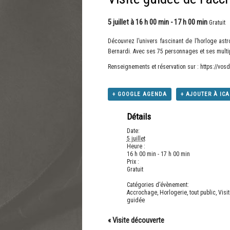
5 juillet à 16 h 00 min
-
17 h 00 min
Gratuit
Découvrez l’univers fascinant de l’horloge as
Bernardi. Avec ses 75 personnages et ses multipl
Renseignements et réservation sur :
https://vos
+ GOOGLE AGENDA
+ AJOUTER À IC
Détails
Date:
5 juillet
Heure :
16 h 00 min - 17 h 00 min
Prix :
Gratuit
Catégories d’évènement:
Accrochage
,
Horlogerie
,
tout public
,
Visi
guidée
«
Visite découverte