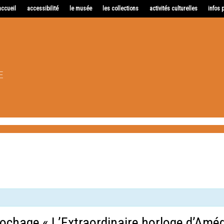
accueil
accessibilité
le musée
les collections
activités culturelles
infos 
crochage « L’Extraordinaire horloge d’Amé