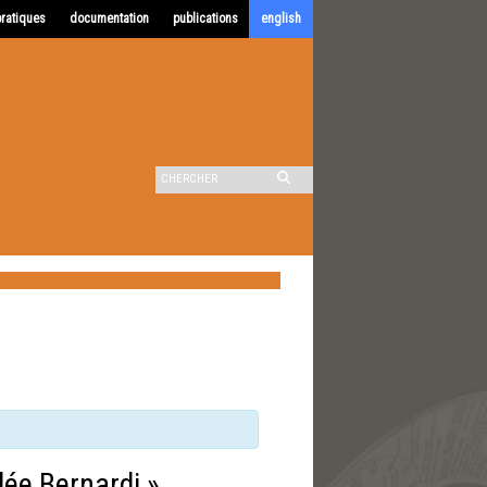
pratiques
documentation
publications
english
dée Bernardi »