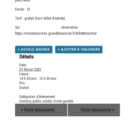
plan relief.
Durée : 1h
Tarif : gratuit (hors billet d’entrée)
Sur réservation :
https://vosdemarches.grandbesancon.fr/billetterie/mat
+ GOOGLE AGENDA
+ AJOUTER À ICALENDAR
Détails
Date:
23 février 2025
Heure :
14 h 30 min - 15 h 30 min
Prix :
Gratuit
Catégories d’évènement:
Histoire
,
public adulte
,
Visite guidée
«
Visite découverte
Visite découverte
»