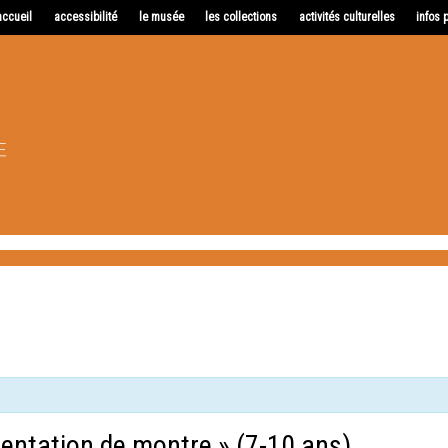
accueil
accessibilité
le musée
les collections
activités culturelles
infos 
mentation de montre » (7-10 ans)