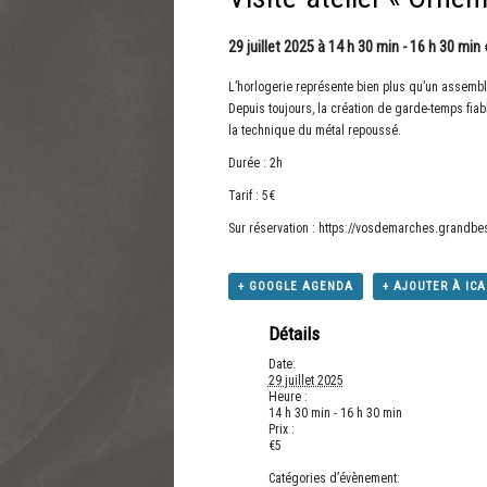
29 juillet 2025 à 14 h 30 min
-
16 h 30 min
L’horlogerie représente bien plus qu’un assem
Depuis toujours, la création de garde-temps fia
la technique du métal repoussé.
Durée : 2h
Tarif : 5€
Sur réservation :
https://vosdemarches.grandbesa
+ GOOGLE AGENDA
+ AJOUTER À IC
Détails
Date:
29 juillet 2025
Heure :
14 h 30 min - 16 h 30 min
Prix :
€5
Catégories d’évènement: