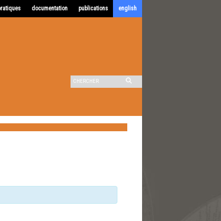
pratiques
documentation
publications
english