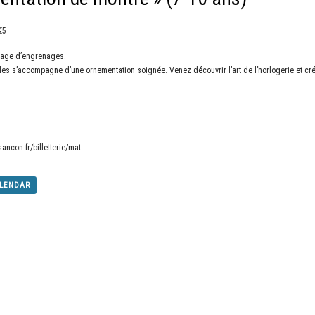
€5
blage d’engrenages.
bles s’accompagne d’une ornementation soignée. Venez découvrir l’art de l’horlogerie et c
ncon.fr/billetterie/mat
ALENDAR