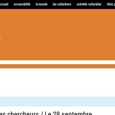
accueil
accessibilité
le musée
les collections
activités culturelles
infos 
es chercheurs / Le 29 septembre