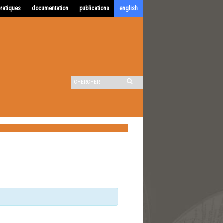
pratiques
documentation
publications
english