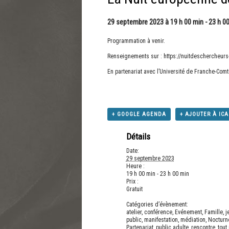
29 septembre 2023 à 19 h 00 min
-
23 h 0
Programmation à venir.
Renseignements sur :
https://nuitdeschercheur
En partenariat avec l’Université de Franche-Comt
+ GOOGLE AGENDA
+ AJOUTER À IC
Détails
Date:
29 septembre 2023
Heure :
19 h 00 min - 23 h 00 min
Prix :
Gratuit
Catégories d’évènement:
atelier
,
conférence
,
Evénement
,
Famille
,
j
public
,
manifestation
,
médiation
,
Nocturn
Partenariat
,
public adulte
,
rencontre
,
tout