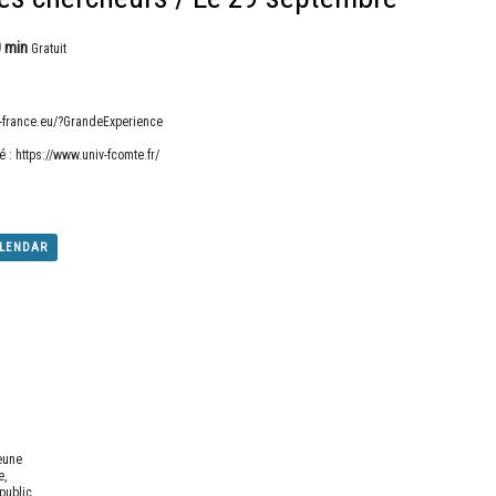
0 min
Gratuit
s-france.eu/?GrandeExperience
é :
https://www.univ-fcomte.fr/
ALENDAR
eune
e
,
 public