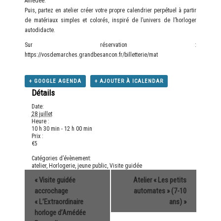
Amédée.
Puis, partez en atelier créer votre propre calendrier perpétuel à partir
de matériaux simples et colorés, inspiré de l’univers de l’horloger
autodidacte.
Sur réservation :
https://vosdemarches.grandbesancon.fr/billetterie/mat
+ GOOGLE AGENDA
+ AJOUTER À ICALENDAR
Détails
Date:
28 juillet
Heure :
10 h 30 min - 12 h 00 min
Prix :
€5
Catégories d’évènement:
atelier
,
Horlogerie
,
jeune public
,
Visite guidée
«
Visite guidée
Atelier « Les petits
accrochage
automates » (7-10
« L’Extraordinaire
ans)
»
horloge d’Amédée