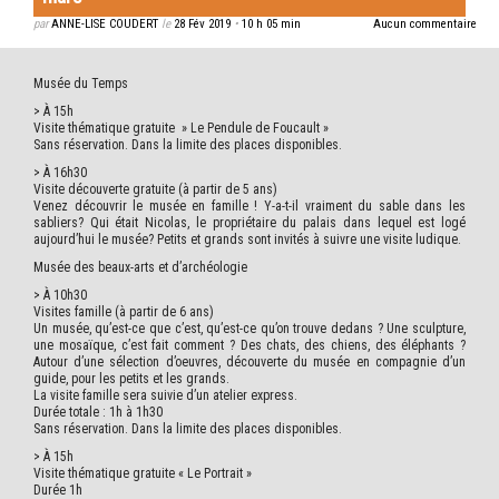
par
ANNE-LISE COUDERT
le
28 Fév 2019
•
10 h 05 min
Aucun commentaire
Musée du Temps
> À 15h
Visite thématique gratuite » Le Pendule de Foucault »
Sans réservation. Dans la limite des places disponibles.
> À 16h30
Visite découverte gratuite (à partir de 5 ans)
Venez découvrir le musée en famille ! Y-a-t-il vraiment du sable dans les
sabliers? Qui était Nicolas, le propriétaire du palais dans lequel est logé
aujourd’hui le musée? Petits et grands sont invités à suivre une visite ludique.
Musée des beaux-arts et d’archéologie
> À 10h30
Visites famille (à partir de 6 ans)
Un musée, qu’est-ce que c’est, qu’est-ce qu’on trouve dedans ? Une sculpture,
une mosaïque, c’est fait comment ? Des chats, des chiens, des éléphants ?
Autour d’une sélection d’oeuvres, découverte du musée en compagnie d’un
guide, pour les petits et les grands.
La visite famille sera suivie d’un atelier express.
Durée totale : 1h à 1h30
Sans réservation. Dans la limite des places disponibles.
> À 15h
Visite thématique gratuite « Le Portrait »
Durée 1h