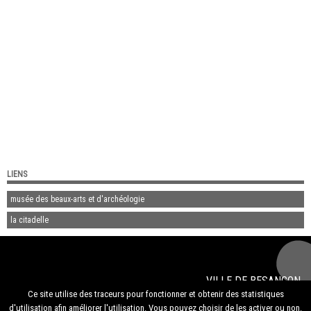
LIENS
musée des beaux-arts et d'archéologie
la citadelle
VILLE DE
BESANÇON
© 2020
musée du temps de Besançon
Ce site utilise des traceurs pour fonctionner et obtenir des statistiques
Mentions légales
d'utilisation afin améliorer l'utilisation. Vous pouvez choisir de les activer ou non.